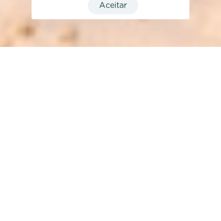
Aceitar
VISÃO GERAL
DJERBA, A "ILHA
MÍSTICA" QUE TEM DE
VISITAR.
Bem-vindo a Tunísia!