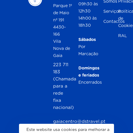
Somos
Privac
09h30 às
Parque 1º
12h30
Serviços
Polític
de Maio
14h00 às
de
nº 191
Contactos
18h30
Cookie
4430-
166
RAL
Sábados
Vila
Por
Nova de
Marcação
Gaia
223 711
Domingos
183
e feriados
(Chamada
Encerrados
para a
rede
fixa
nacional)
gaiacentro@dstravel.pt
Este website usa cookies para melhorar a