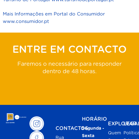
Mais Informações em Portal do Consumidor
www.consumidor.pt
ENTRE EM CONTACTO
Faremos o necessário para responder
dentro de 48 horas.
HORÁRIO
EXPLORAR
LEGA
CONTACTOS
Segunda -
Quem
Polític
Sexta
Rua